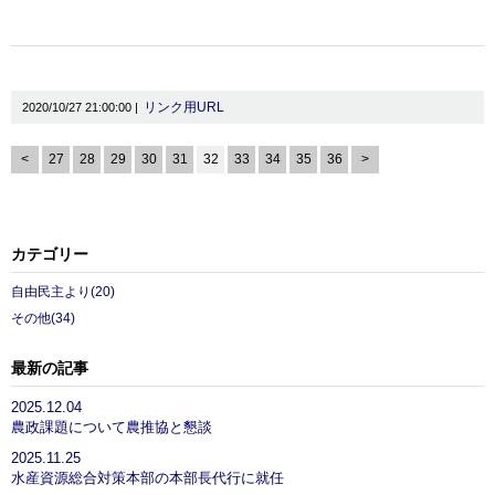
リンク用URL
2020/10/27 21:00:00 |
<
27
28
29
30
31
32
33
34
35
36
>
カテゴリー
自由民主より(20)
その他(34)
最新の記事
2025.12.04
農政課題について農推協と懇談
2025.11.25
水産資源総合対策本部の本部長代行に就任