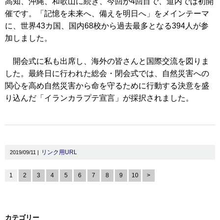
高知、沖縄、和歌山に続き、今回が4回目で、道内では初開
催です。「記憶を未来へ、備えを明日へ」をメインテーマ
に、世界43カ国、国内68校から過去最多となる394人が参
加しました。
開会式に私も出席し、海外の皆さんと国際交流を図りま
した。最終日に行われた総会・閉会式では、自然災害への
関心を高め自然災害から命を守るために行動する決意を盛
り込んだ「イランカラプテ宣言」が採択されました。
リンク用URL
2019/09/11 |
1
2
3
4
5
6
7
8
9
10
>
カテゴリー