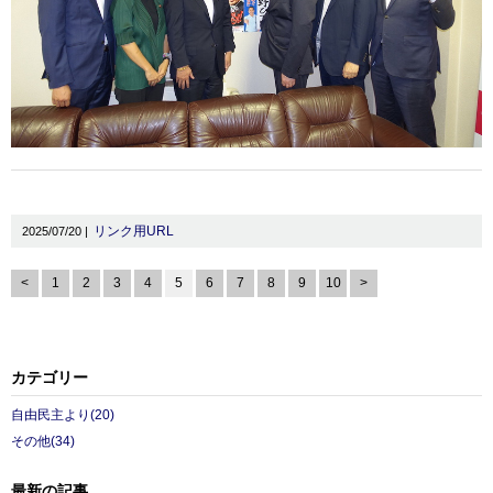
リンク用URL
2025/07/20 |
<
1
2
3
4
5
6
7
8
9
10
>
カテゴリー
自由民主より(20)
その他(34)
最新の記事