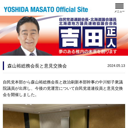
森山裕総務会長と意見交換会
2024.05.13
自民党本部から森山裕総務会長と政治刷新本部幹事の中川郁子衆議
院議員が出席し、今後の党運営について自民党道連役員と意見交換
会を開催しました。