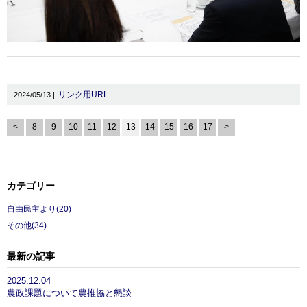
リンク用URL
2024/05/13 |
<
8
9
10
11
12
13
14
15
16
17
>
カテゴリー
自由民主より(20)
その他(34)
最新の記事
2025.12.04
農政課題について農推協と懇談