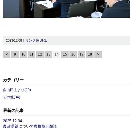
リンク用URL
2023/12/08 |
<
9
10
11
12
13
14
15
16
17
18
>
カテゴリー
自由民主より(20)
その他(34)
最新の記事
2025.12.04
農政課題について農推協と懇談