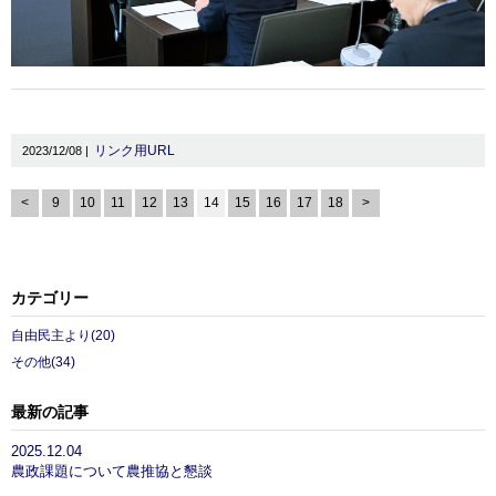
リンク用URL
2023/12/08 |
<
9
10
11
12
13
14
15
16
17
18
>
カテゴリー
自由民主より(20)
その他(34)
最新の記事
2025.12.04
農政課題について農推協と懇談