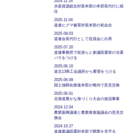
2025.11.25
水産資源総合対策本部の本部長代行に就
任
2025.11.04
道連ヒグマ被害対策本部の初会合
2025.09.03
道連会長代行として役員会に出席
2025.07.20
道連事務所で役員らと参議院選挙の当選
バラをつける
2025.06.10
道北13商工会議所から要望をうける
2025.06.09
国土強靱化推進本部が稚内で意見交換
2025.06.01
北海道豊かな海づくり大会の放流事業
2024.12.04
農業振興議連と農業推進協議会の意見交
換会
2024.10.27
道連衆議院選対本部で開票を見守る