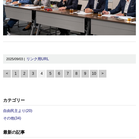
リンク用URL
2025/09/03 |
<
1
2
3
4
5
6
7
8
9
10
>
カテゴリー
自由民主より(20)
その他(34)
最新の記事