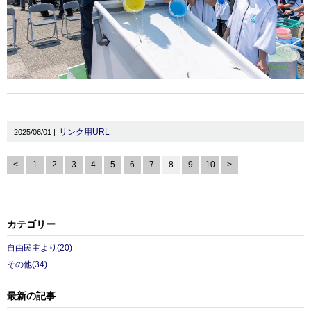
リンク用URL
2025/06/01 |
<
1
2
3
4
5
6
7
8
9
10
>
カテゴリー
自由民主より(20)
その他(34)
最新の記事