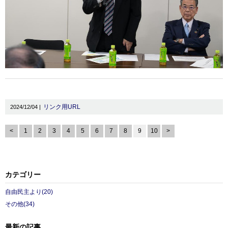
リンク用URL
2024/12/04 |
<
1
2
3
4
5
6
7
8
9
10
>
カテゴリー
自由民主より(20)
その他(34)
最新の記事